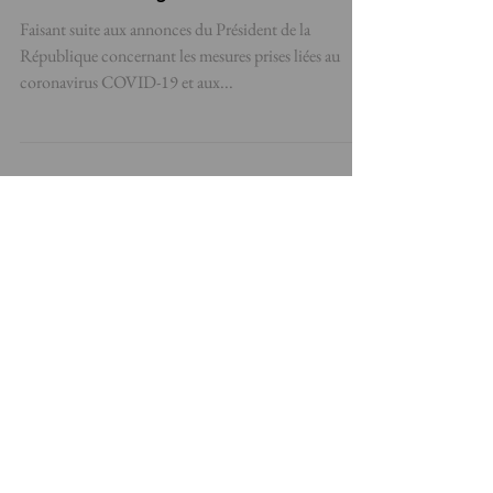
Dispositions particulières coronavirus à
Action Sauvetage
Faisant suite aux annonces du Président de la
République concernant les mesures prises liées au
coronavirus COVID-19 et aux...