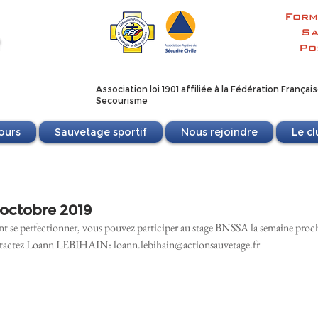
Form
Sa
Po
Association loi 1901 affili
ée
à la Fédération Françai
Secourisme
ours
Sauvetage sportif
Nous rejoindre
Le cl
octobre 2019
nt se perfectionner, vous pouvez participer au stage BNSSA la semaine proch
ontactez Loann LEBIHAIN: loann.lebihain@actionsauvetage.fr